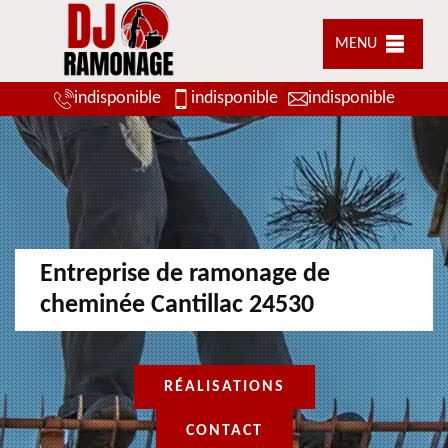
MENU
indisponible
indisponible
indisponible
Entreprise de ramonage de
cheminée Cantillac 24530
RÉALISATIONS
CONTACT