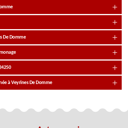
 Domme
nes De Domme
 Ramonage
 24250
inée à Veyrines De Domme