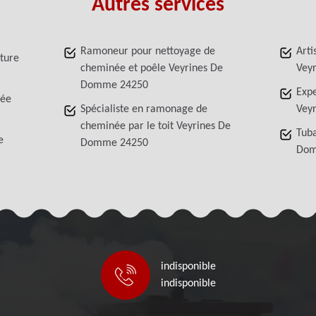
Autres services
Ramoneur pour nettoyage de
Arti
iture
cheminée et poêle Veyrines De
Vey
Domme 24250
Exp
née
Spécialiste en ramonage de
Vey
cheminée par le toit Veyrines De
Tub
e
Domme 24250
Dom
indisponible
indisponible