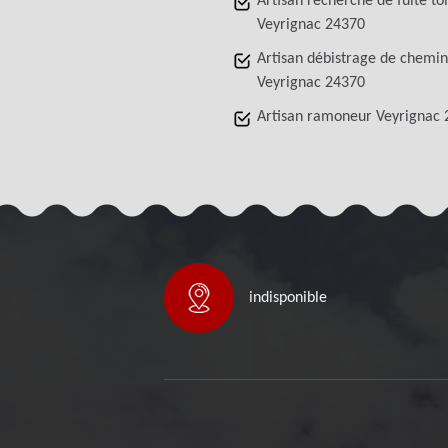
Artisan recherche de fuite to
Veyrignac 24370
Artisan débistrage de chemi
Veyrignac 24370
Artisan ramoneur Veyrignac
indisponible