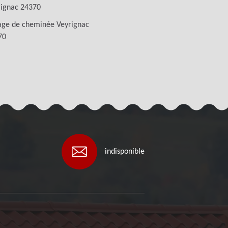
rignac 24370
age de cheminée Veyrignac
70
indisponible