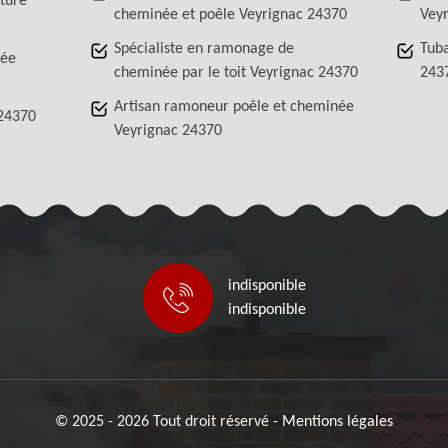
iture
cheminée et poêle Veyrignac 24370
Vey
Spécialiste en ramonage de
Tub
née
cheminée par le toit Veyrignac 24370
243
Artisan ramoneur poêle et cheminée
 24370
Veyrignac 24370
indisponible
indisponible
© 2025 - 2026 Tout droit réservé -
Mentions légales