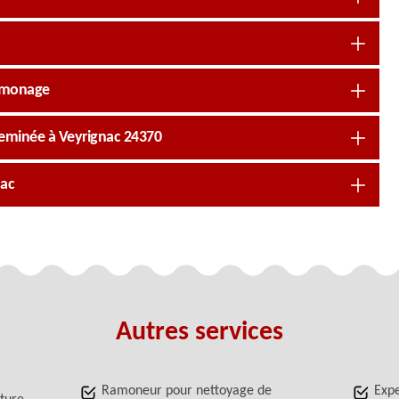
 Ramonage
heminée à Veyrignac 24370
nac
Autres services
Ramoneur pour nettoyage de
Exp