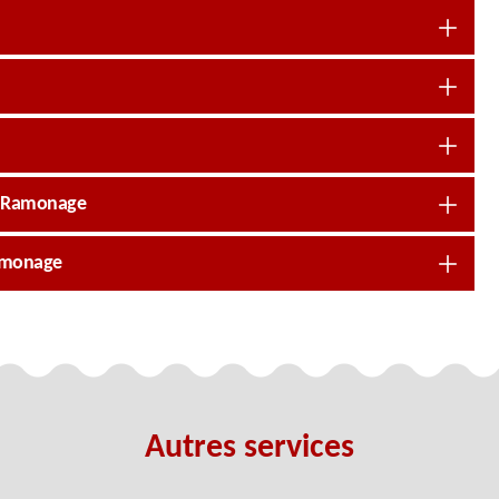
J Ramonage
 Ramonage
Autres services