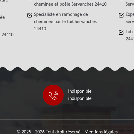
iture
cheminée et poêle Servanches 24410
Ser
Spécialiste en ramonage de
Exp
née
cheminée par le toit Servanches
Ser
24410
Tub
s 24410
244
indisponible
indisponible
© 2025 - 2026 Tout droit réservé -
Mentions légales