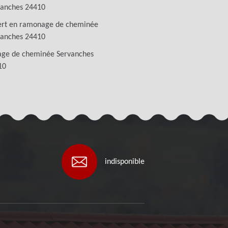
vanches 24410
ert en ramonage de cheminée
vanches 24410
age de cheminée Servanches
10
indisponible