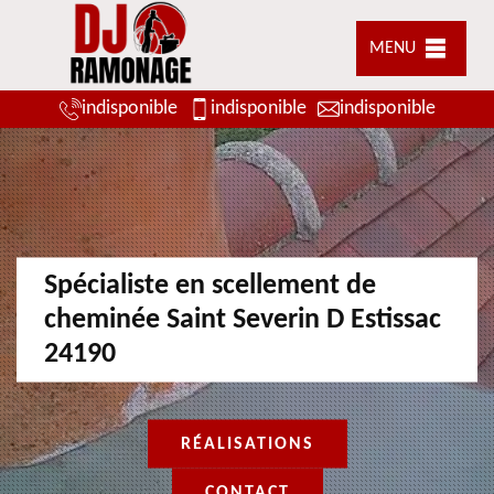
MENU
indisponible
indisponible
indisponible
Spécialiste en scellement de
cheminée Saint Severin D Estissac
24190
RÉALISATIONS
CONTACT