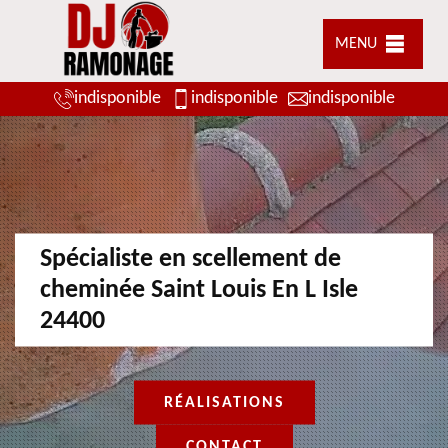
MENU
indisponible
indisponible
indisponible
Spécialiste en scellement de
cheminée Saint Louis En L Isle
24400
RÉALISATIONS
CONTACT