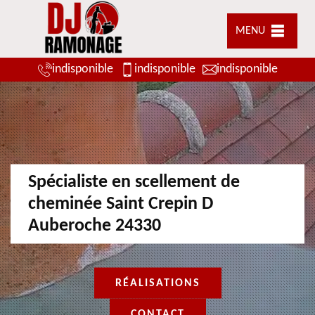
MENU
indisponible
indisponible
indisponible
Spécialiste en scellement de
cheminée Saint Crepin D
Auberoche 24330
RÉALISATIONS
CONTACT