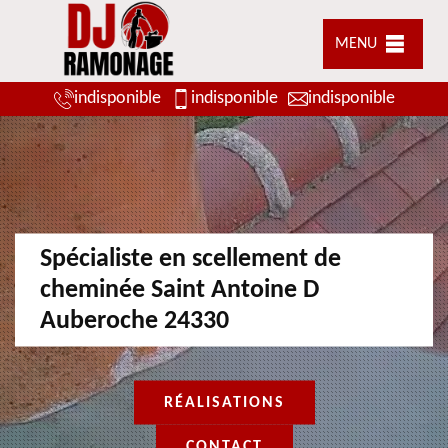
MENU
indisponible
indisponible
indisponible
Spécialiste en scellement de
cheminée Saint Antoine D
Auberoche 24330
RÉALISATIONS
CONTACT