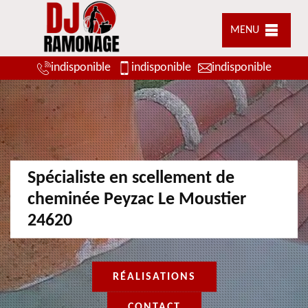
MENU
indisponible
indisponible
indisponible
Spécialiste en scellement de
cheminée Peyzac Le Moustier
24620
RÉALISATIONS
CONTACT