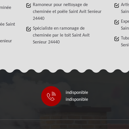
Ramoneur pour nettoyage de
Arti
eminée
cheminée et poêle Saint Avit Senieur
Sain
24440
Exp
ée Saint
Spécialiste en ramonage de
Sain
cheminée par le toit Saint Avit
Tuba
Senieur
Senieur 24440
Sen
indisponible
indisponible