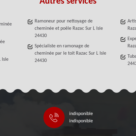
Autres services
Ramoneur pour nettoyage de
Arti
eminée
cheminée et poêle Razac Sur L Isle
Raza
24430
Exp
née
Spécialiste en ramonage de
Raza
cheminée par le toit Razac Sur L Isle
Tuba
 Isle
24430
244
indisponible
indisponible