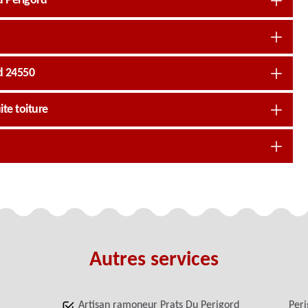
u Perigord
rd 24550
te toiture
Autres services
Artisan ramoneur Prats Du Perigord
Per