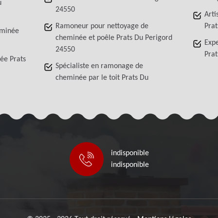
u
24550
Arti
Ramoneur pour nettoyage de
Prat
eminée
cheminée et poêle Prats Du Perigord
Exp
24550
Prat
ée Prats
Spécialiste en ramonage de
cheminée par le toit Prats Du
indisponible
indisponible