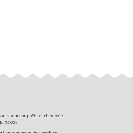
san ramoneur poêle et cheminée
in 24590