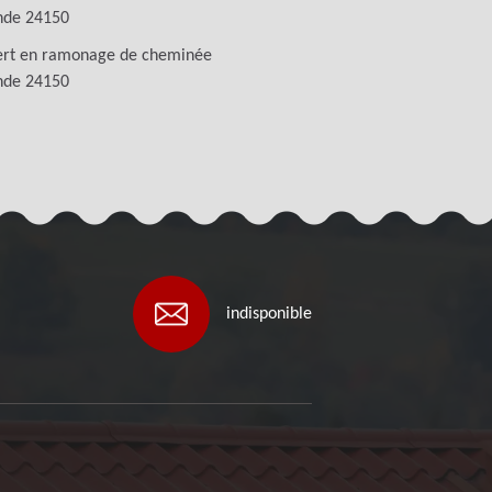
nde 24150
ert en ramonage de cheminée
nde 24150
indisponible