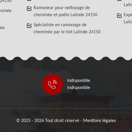
 24150
Lali
Ramoneur pour nettoyage de
eminée
cheminée et poêle Lalinde 24150
Exp
Lali
Spécialiste en ramonage de
née
cheminée par le toit Lalinde 24150
indisponible
indisponible
© 2025 - 2026 Tout droit réservé -
Mentions légales