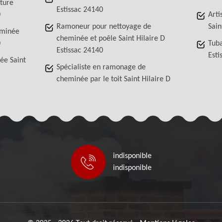
iture
Estissac 24140
0
Arti
Ramoneur pour nettoyage de
Sain
eminée
cheminée et poêle Saint Hilaire D
0
Tuba
Estissac 24140
Esti
ée Saint
Spécialiste en ramonage de
cheminée par le toit Saint Hilaire D
indisponible
indisponible