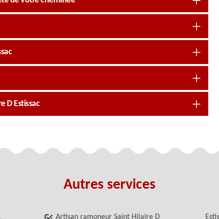
reté de votre cheminée
ssac
e D Estissac
Autres services
Artisan ramoneur Saint Hilaire D
Esti