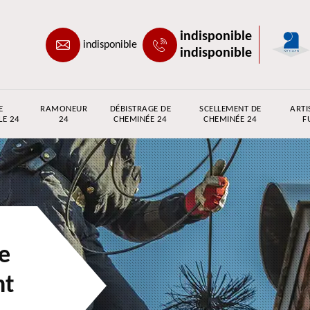
indisponible
indisponible
indisponible
E
RAMONEUR
DÉBISTRAGE DE
SCELLEMENT DE
ARTI
LE 24
24
CHEMINÉE 24
CHEMINÉE 24
F
e
nt