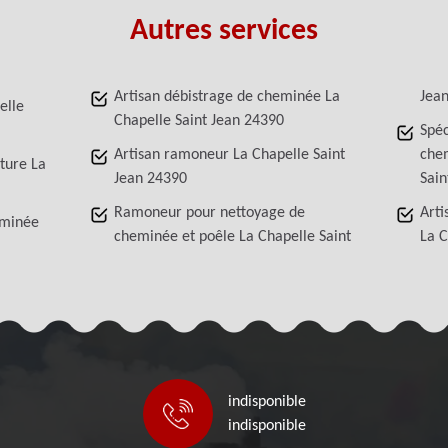
Autres services
Artisan débistrage de cheminée La
Jea
elle
Chapelle Saint Jean 24390
Spéc
Artisan ramoneur La Chapelle Saint
chem
iture La
Jean 24390
Sain
Ramoneur pour nettoyage de
Arti
eminée
cheminée et poêle La Chapelle Saint
La C
indisponible
indisponible