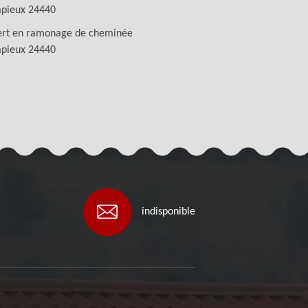
pieux 24440
ert en ramonage de cheminée
pieux 24440
indisponible