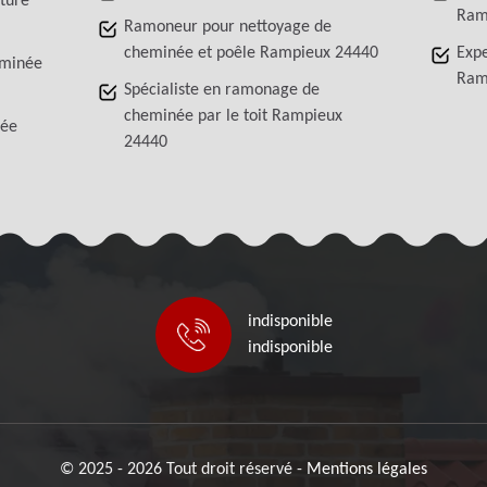
iture
Ram
Ramoneur pour nettoyage de
cheminée et poêle Rampieux 24440
Exp
eminée
Ram
Spécialiste en ramonage de
cheminée par le toit Rampieux
née
24440
indisponible
indisponible
© 2025 - 2026 Tout droit réservé -
Mentions légales