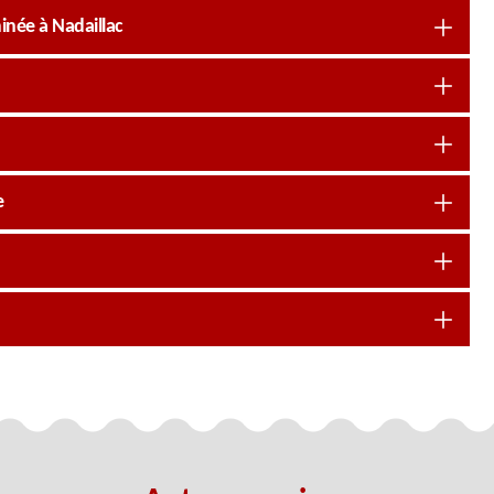
née à Nadaillac
e