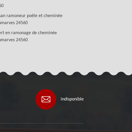
60
san ramoneur poêle et cheminée
marves 24560
ert en ramonage de cheminée
marves 24560
indisponible