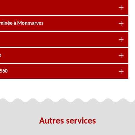
cheminée à Monmarves
e
4560
Autres services