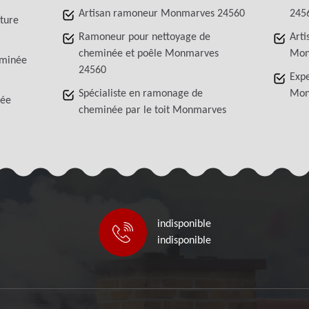
Artisan ramoneur Monmarves 24560
245
iture
Ramoneur pour nettoyage de
Arti
cheminée et poêle Monmarves
Mon
eminée
24560
Exp
Spécialiste en ramonage de
Mon
née
cheminée par le toit Monmarves
indisponible
indisponible