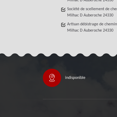
Milhac D Auberoche 24330
Société de scellement de ch
Milhac D Auberoche 24330
Artisan débistrage de chemi
Milhac D Auberoche 24330
indisponible