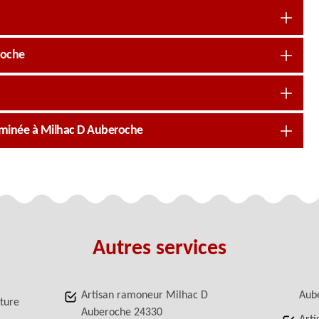
roche
heminée à Milhac D Auberoche
Autres services
Artisan ramoneur Milhac D
Aub
iture
Auberoche 24330