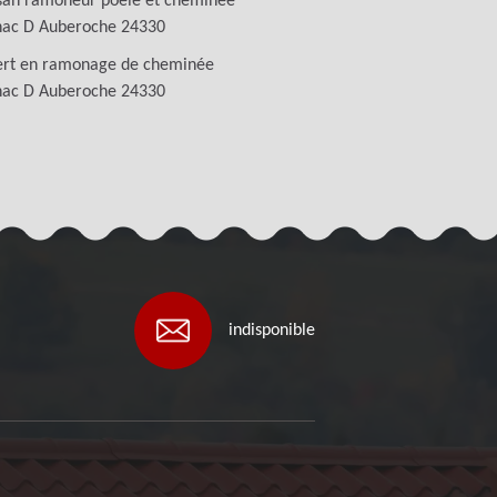
san ramoneur poêle et cheminée
hac D Auberoche 24330
ert en ramonage de cheminée
hac D Auberoche 24330
indisponible